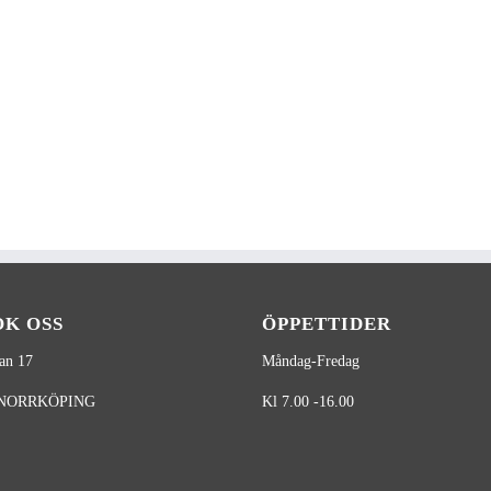
ÖK OSS
ÖPPETTIDER
an 17
Måndag-Fredag
 NORRKÖPING
Kl 7.00 -16.00