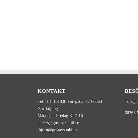
KONTAKT
BES
Tel: 011-161030 Torsgatan 17 60363
Torsgat
Norrköping
60363
Måndag – Fredag Kl 7-16
anders@gustavsonbil.se
bjorn@gustavsonbil.se