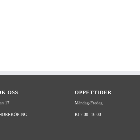
ÖK OSS
ÖPPETTIDER
an 17
Måndag-Fredag
 NORRKÖPING
Kl 7.00 -16.00