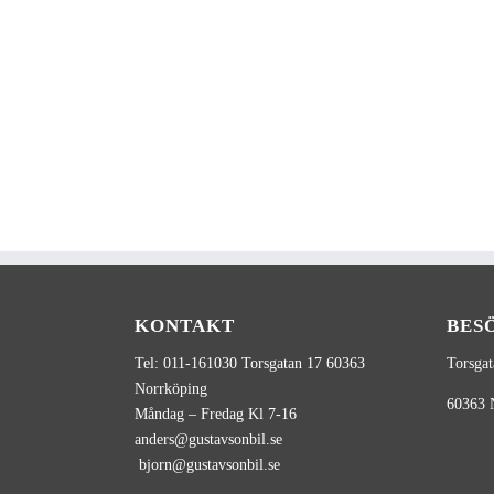
KONTAKT
BES
Tel: 011-161030 Torsgatan 17 60363
Torsgat
Norrköping
60363
Måndag – Fredag Kl 7-16
anders@gustavsonbil.se
bjorn@gustavsonbil.se