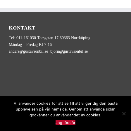
KONTAKT
Tel: 011-161030 Torsgatan 17 60363 Norrköping
Måndag – Fredag Kl 7-16
anders@gustavsonbil.se bjorn@gustavsonbil.se
Vi använder cookies för att se till att vi ger dig den bästa
upplevelsen på vår hemsida. Genom att använda sidan
godkänner du användandet av cookies.
Copyright
2026
Gustavson Transport | Alla rättigheter reserverade |
Jag förstår
Utvecklad av
Hamrén Webbyrå