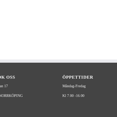
ÖK OSS
ÖPPETTIDER
an 17
Måndag-Fredag
 NORRKÖPING
Kl 7.00 -16.00