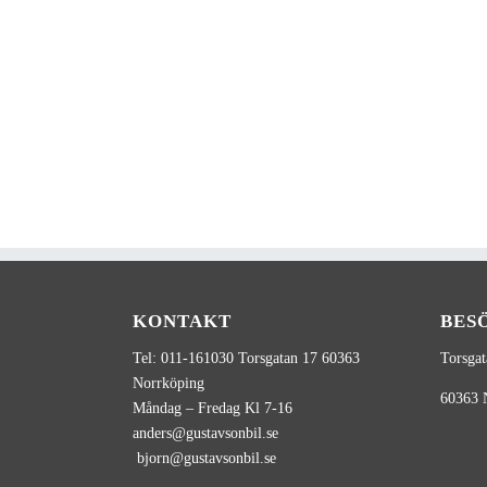
KONTAKT
BES
Tel: 011-161030 Torsgatan 17 60363
Torsgat
Norrköping
60363
Måndag – Fredag Kl 7-16
anders@gustavsonbil.se
bjorn@gustavsonbil.se