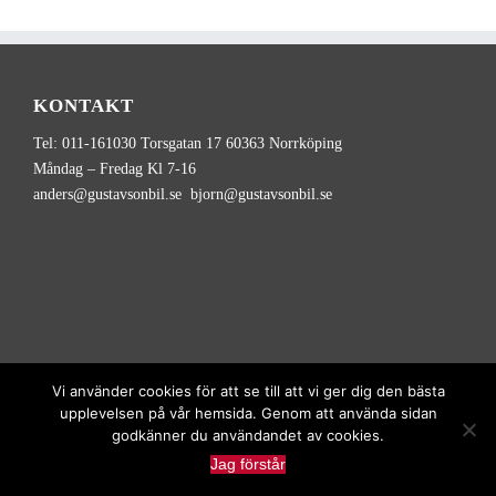
KONTAKT
Tel: 011-161030 Torsgatan 17 60363 Norrköping
Måndag – Fredag Kl 7-16
anders@gustavsonbil.se bjorn@gustavsonbil.se
Vi använder cookies för att se till att vi ger dig den bästa
upplevelsen på vår hemsida. Genom att använda sidan
godkänner du användandet av cookies.
Copyright
2026
Gustavson Transport | Alla rättigheter reserverade |
Jag förstår
Utvecklad av
Hamrén Webbyrå