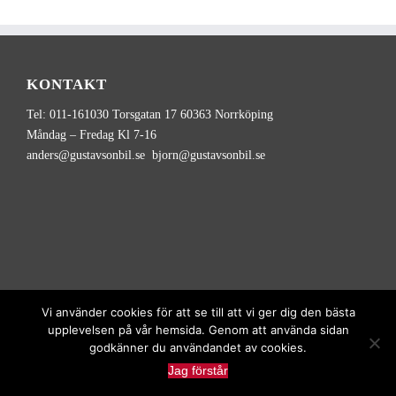
KONTAKT
Tel: 011-161030 Torsgatan 17 60363 Norrköping
Måndag – Fredag Kl 7-16
anders@gustavsonbil.se bjorn@gustavsonbil.se
Vi använder cookies för att se till att vi ger dig den bästa
upplevelsen på vår hemsida. Genom att använda sidan
godkänner du användandet av cookies.
Copyright
2026
Gustavson Transport | Alla rättigheter reserverade |
Jag förstår
Utvecklad av
Hamrén Webbyrå