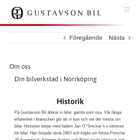
Fortsätt
till
innehållet
Föregående
Nästa
Om oss
Din bilverkstad i Norrköping
Historik
På Gustavson Bil älskar vi bilar, gamla som nya. Vår långa
erfarenhet i branschen gör att vi kan och vet det mesta om
bilar. Historien börjar med fadern Jan O ”Snickar´n s intresse
för bilar. Han började tävla 1963 och köpte sin första Porsche
20 år gammal. Sönerna Anders och Björn ärvde intresset och