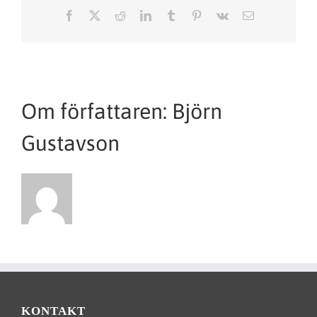
Facebook
X
Reddit
LinkedIn
Tumblr
Pinterest
Vk
E-
post
Om författaren:
Björn
Gustavson
KONTAKT